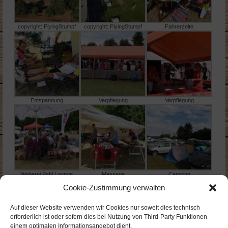
copyright: FlyingStumpf
copyright: FlyingStumpf
Fahrerzelte
Entspannung
Verpflegung
Verpflegung
Weberei Pahl Lounge
Massage
Camping
Cookie-Zustimmung verwalten
Auf dieser Website verwenden wir Cookies nur soweit dies technisch
erforderlich ist oder sofern dies bei Nutzung von Third-Party Funktionen
einem optimalen Informationsangebot dient.