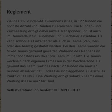
mbo Kids Races
Reglement
TrailRun
Ziel des 12-Stunden-MTB-Rennens ist es, in 12 Stunden die
höchste Anzahl von Runden zu erreichen. Die Runden- und
Bilder & Videos
Zeitmessung erfolgt dabei mittels Transponder und ist auch
im Rennverlauf für Teilnehmer und Zuschauer einsehbar. Es
Sponsoren
kann sowohl als Einzelfahrer als auch in Teams (2er-, 3er-
oder 4er-Teams) gestartet werden. Bei den Teams werden die
Kontakt
Mixed Teams getrennt gewertet. Während des Rennens ist
immer höchstens ein Biker pro Team im Einsatz. Die Teams
wechseln nach eigenem Ermessen in der Wechselzone. Es
gewinnt das Team, welches nach 12 Stunden die meisten
Runden absolviert hat, Endzeit ausschlaggebend. (Zielschluss
Punkt 21:00 Uhr). Eine Wertung erfolgt sobald 5 Teams einer
Wertungsklasse am Start sind.
Selbstverständlich besteht HELMPFLICHT!