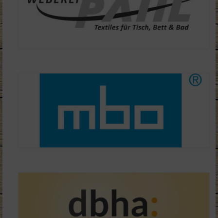
mbo Kids Races
TrailRun
Bilder & Videos
Sponsoren
Kontakt