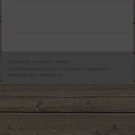
Datenschutz
Impressum
Sitemap
© 2026 Förderverein 2003 des FC Külsheim e.V. | powered by
dbha:designstudio,
www.dbha.de