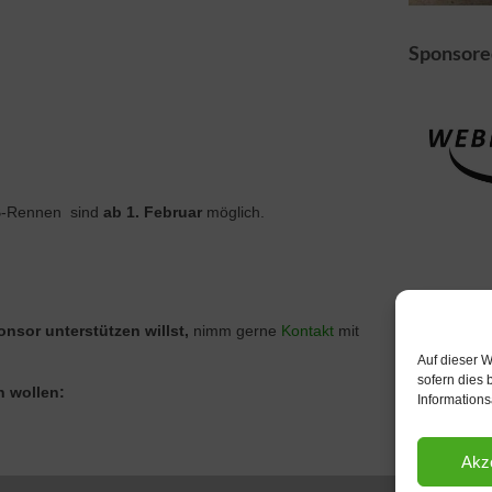
Sponsore
B-Rennen sind
ab 1. Februar
möglich.
nsor unterstützen willst,
nimm gerne
Kontakt
mit
Auf dieser W
sofern dies 
n wollen:
Informations
Akz