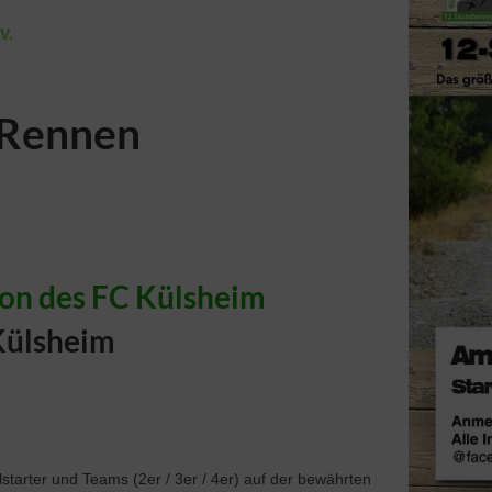
V.
Rennen
dion des FC Külsheim
Külsheim
n
tarter und Teams (2er / 3er / 4er) auf der bewährten