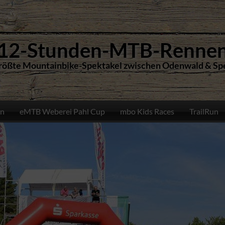
12-Stunden-MTB-Renne
rößte Mountainbike-Spektakel zwischen Odenwald & Sp
n
eMTB Weberei Pahl Cup
mbo Kids Races
TrailRun