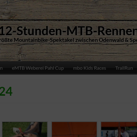
12-Stunden-MTB-Renne
rößte Mountainbike-Spektakel zwischen Odenwald & Sp
n
eMTB Weberei Pahl Cup
mbo Kids Races
TrailRun
024