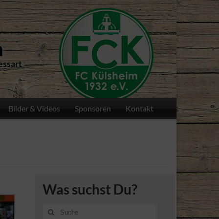
n
essart
Bilder & Videos
Sponsoren
Kontakt
Was suchst Du?
Suche
nach: