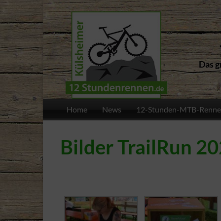
Das g
Home
News
12-Stunden-MTB-Renne
Bilder TrailRun 2