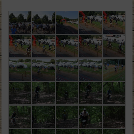
mbo Kids Races
TrailRun
Bilder & Videos
Sponsoren
Kontakt