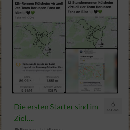
mbo Kids Races
TrailRun
Bilder & Videos
Sponsoren
Kontakt
6
Die ersten Starter sind im
JULI 2021
Ziel….
Eingetragen bei:
Allgemein