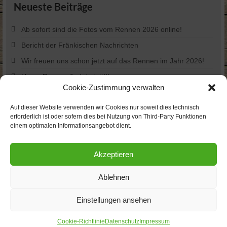
Neueste Beiträge
Ab sofort sind die Fotos vom Rennen 2026 online!
Bericht der Fränkischen Nachrichten
Wir freuen uns schon jetzt auf das Rennen im Jahr 2026!
Unser Rennen findet statt!!!
Cookie-Zustimmung verwalten
Besonderheiten 2025
Auf dieser Website verwenden wir Cookies nur soweit dies technisch
erforderlich ist oder sofern dies bei Nutzung von Third-Party Funktionen
Social Media
einem optimalen Informationsangebot dient.
Find us on:
Akzeptieren
Ablehnen
Datenschutz
Impressum
Sitemap
Einstellungen ansehen
© 2026 Förderverein 2003 des FC Külsheim e.V. | powered by
dbha:designstudio,
www.dbha.de
Cookie-Richtlinie
Datenschutz
Impressum