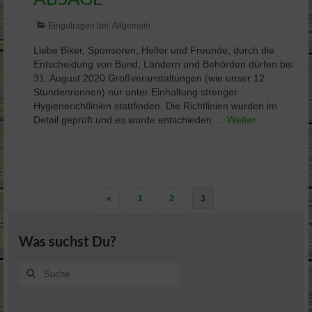
Eingetragen bei:
Allgemein
Liebe Biker, Sponsoren, Helfer und Freunde, durch die
Entscheidung von Bund, Ländern und Behörden dürfen bis
31. August 2020 Großveranstaltungen (wie unser 12
Stundenrennen) nur unter Einhaltung strenger
Hygienerichtlinien stattfinden. Die Richtlinien wurden im
Detail geprüft und es wurde entschieden …
Weiter
Seitennummerierung
«
1
2
3
der
Was suchst Du?
Beiträge
Suche
nach: